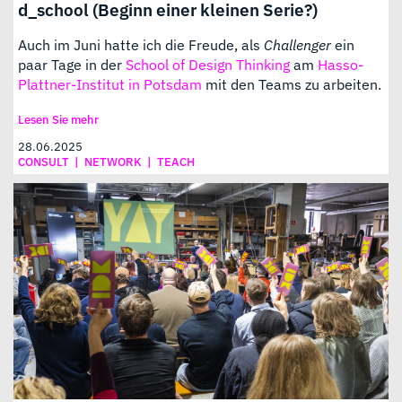
d_school (Beginn einer kleinen Serie?)
Auch im Juni hatte ich die Freude, als
Challenger
ein
paar Tage in der
School of Design Thinking
am
Hasso-
Plattner-Institut in Potsdam
mit den Teams zu arbeiten.
Lesen Sie mehr
28.06.2025
CONSULT
|
NETWORK
|
TEACH