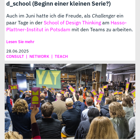
d_school (Beginn einer kleinen Serie?)
Auch im Juni hatte ich die Freude, als
Challenger
ein
paar Tage in der
School of Design Thinking
am
Hasso-
Plattner-Institut in Potsdam
mit den Teams zu arbeiten.
Lesen Sie mehr
28.06.2025
CONSULT
|
NETWORK
|
TEACH