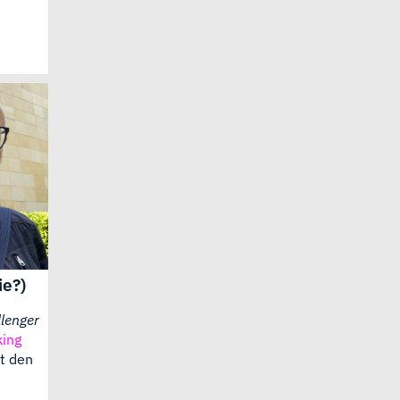
ie?)
lenger
king
t den