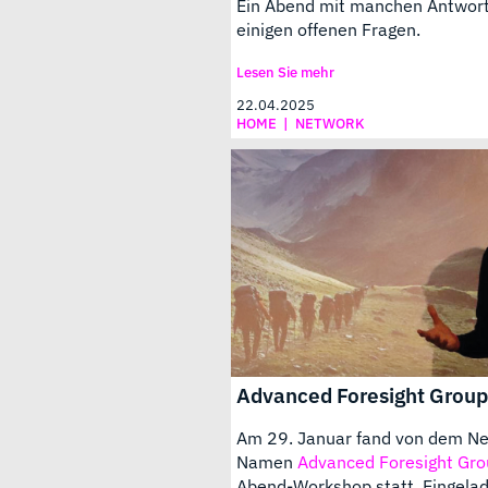
Ein Abend mit manchen Antwor
einigen offenen Fragen.
Lesen Sie mehr
22.04.2025
HOME
|
NETWORK
Advanced Foresight Group
Am 29. Januar fand von dem N
Namen
Advanced Foresight Gr
Abend-Workshop statt. Eingelad