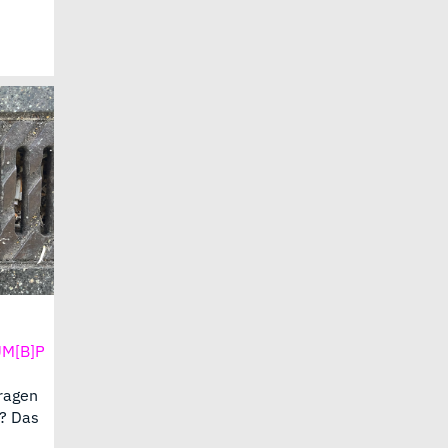
M[B]P
fragen
n? Das