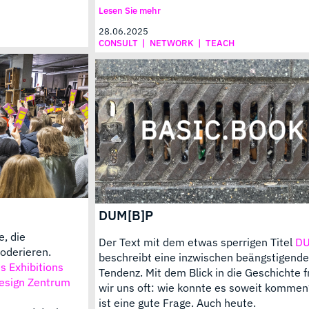
Lesen Sie mehr
28.06.2025
CONSULT
|
NETWORK
|
TEACH
DUM[B]P
e, die
Der Text mit dem etwas sperrigen Titel
DU
oderieren.
beschreibt eine inzwischen beängstigende
 Exhibitions
Tendenz. Mit dem Blick in die Geschichte 
Design Zentrum
wir uns oft: wie konnte es soweit komme
ist eine gute Frage. Auch heute.