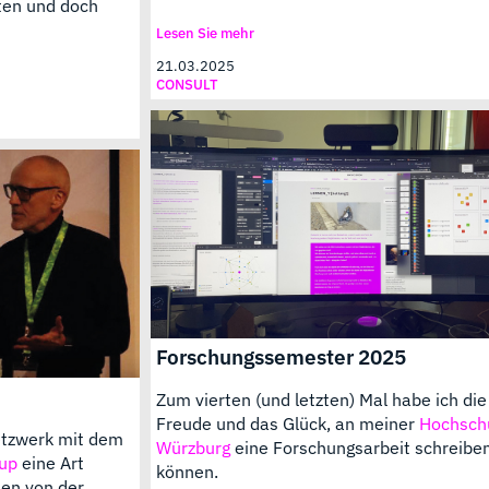
ten und doch
Lesen Sie mehr
21.03.2025
CONSULT
Forschungssemester 2025
Zum vierten (und letzten) Mal habe ich die
Freude und das Glück, an meiner
Hochschu
etzwerk mit dem
Würzburg
eine Forschungsarbeit schreibe
oup
eine Art
können.
en von der