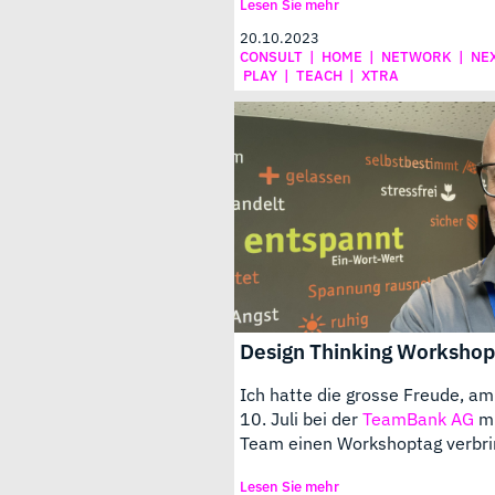
Lesen Sie mehr
20.10.2023
CONSULT
|
HOME
|
NETWORK
|
NE
PLAY
|
TEACH
|
XTRA
Design Thinking Worksho
Ich hatte die grosse Freude, a
10. Juli bei der
TeamBank AG
mi
Team einen Workshoptag verbri
Lesen Sie mehr