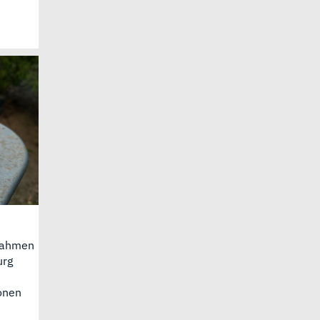
Rahmen
urg
ionen