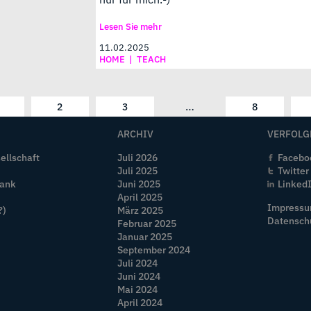
Lesen Sie mehr
11.02.2025
HOME
|
TEACH
…
2
3
8
ARCHIV
VERFOLG
ellschaft
Juli 2026
Facebo
Juli 2025
Twitter
Bank
Juni 2025
Linked
April 2025
Impress
?)
März 2025
Datensch
Februar 2025
Januar 2025
September 2024
Juli 2024
Juni 2024
Mai 2024
April 2024