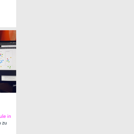
le in
n zu