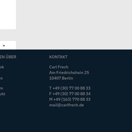
»
EN ÜBER
KONTAKT
ok
Carl Frech
Am Friedrichshain 25
In
10407 Berlin
T +49 (30) 77 00 88 33
um
F +49 (30) 77 00 88 34
utz
M +49 (163) 770 88 33
mail@carlfrech.de