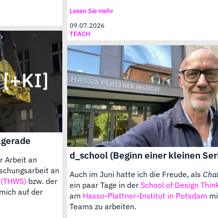
Lesen Sie mehr
09.07.2026
TEACH
lgerade
d_school (Beginn einer kleinen Ser
r Arbeit an
rschungsarbeit an
Auch im Juni hatte ich die Freude, als
Chal
 (THWS)
bzw. der
ein paar Tage in der
School of Design Thin
mich auf der
am
Hasso-Plattner-Institut in Potsdam
mi
Teams zu arbeiten.