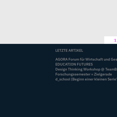
1
LETZTE ARTIKEL
AGORA Forum für Wirtschaft und Ges
EDUCATION FUTURES
Design Thinking Workshop @ Team
Forschungssemester = Zielgerade
d_school (Beginn einer kleinen Serie