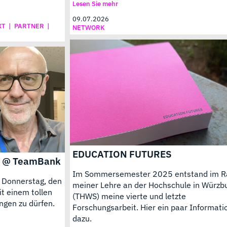
Lesen Sie mehr
09.07.2026
XT
|
PARTNER
|
NETWORK
EDUCATION FUTURES
p @ TeamBank
Im Sommersemester 2025 entstand im 
m Donnerstag, den
meiner Lehre an der Hochschule in Würzb
t einem tollen
(THWS) meine vierte und letzte
ngen zu dürfen.
Forschungsarbeit. Hier ein paar Informat
dazu.