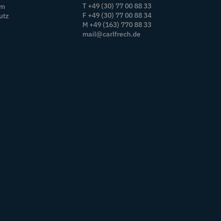
T +49 (30) 77 00 88 33
um
F +49 (30) 77 00 88 34
utz
M +49 (163) 770 88 33
mail@carlfrech.de