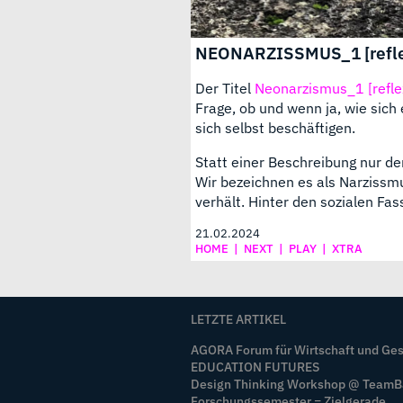
NEONARZISSMUS_1 [refle
Der Titel
Neonarzismus_1 [refle
Frage, ob und wenn ja, wie sich
sich selbst beschäftigen.
Statt einer Beschreibung nur de
Wir bezeichnen es als Narzissm
verhält. Hinter den sozialen Fas
21.02.2024
HOME
|
NEXT
|
PLAY
|
XTRA
LETZTE ARTIKEL
AGORA Forum für Wirtschaft und Ges
EDUCATION FUTURES
Design Thinking Workshop @ Team
Forschungssemester = Zielgerade