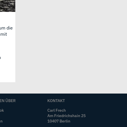
 um die
 mit
n
EN ÜBER
KONTAKT
ok
Carl Frech
Am Friedrichshain 25
In
10407 Berlin