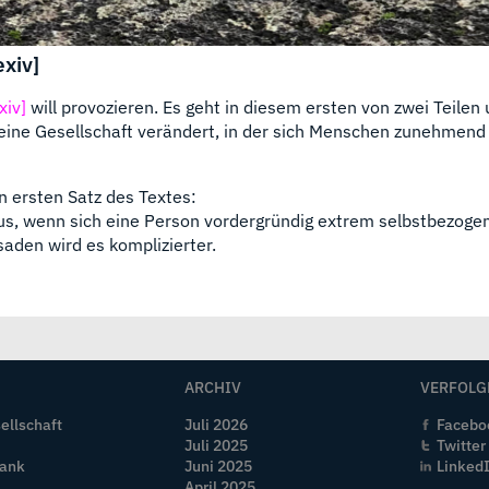
xiv]
xiv]
will provozieren. Es geht in diesem ersten von zwei Teilen
 eine Gesellschaft verändert, in der sich Menschen zunehmend
n ersten Satz des Textes:
us, wenn sich eine Person vordergründig extrem selbstbezoge
saden wird es komplizierter.
ARCHIV
VERFOLG
ellschaft
Juli 2026
Facebo
Juli 2025
Twitter
Bank
Juni 2025
Linked
April 2025