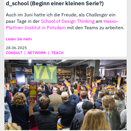
d_school (Beginn einer kleinen Serie?)
Auch im Juni hatte ich die Freude, als
Challenger
ein
paar Tage in der
School of Design Thinking
am
Hasso-
Plattner-Institut in Potsdam
mit den Teams zu arbeiten.
Lesen Sie mehr
28.06.2025
CONSULT
|
NETWORK
|
TEACH