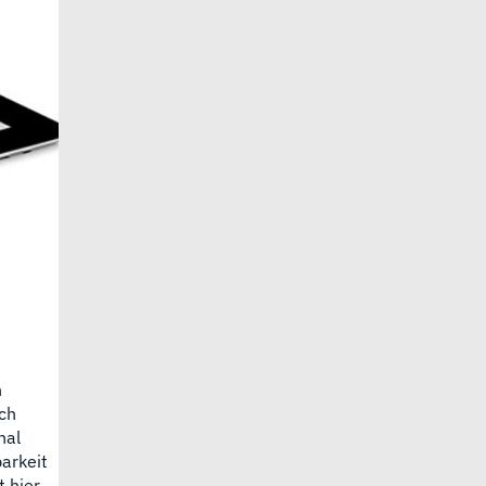
n
sch
nal
arkeit
 hier