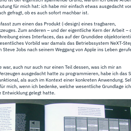
utung für mich hat: ich habe mir einfach etwas ausgedacht v
ch gefragt, ob es auch sofort machbar ist.
fasst zum einen das Produkt (-design) eines tragbaren,
kzeuges. Zum anderen – und der eigentliche Kern der Arbeit – 
hreibung eines Interfaces, das auf der Grundidee objektorienti
esentliches Vorbild war damals das Betriebssystem NeXT-Ste
n Steve Jobs nach seinem Weggang von Apple ins Leben geruf
e war, auch nur auch nur einen Teil dessen, was ich mir an
 Werzeugen ausgedacht hatte zu programmieren, habe ich das 
unktional, als auch im Kontext einer konkreten Anwendung. S
g für mich, wenn ich bedenke, welche wesentliche Grundlage ic
e Entwicklung gelegt hatte.