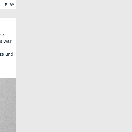
PLAY
he
es war
m
tze und
: