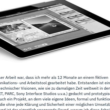
er Arbeit war, dass ich mehr als 12 Monate an einem fiktiven
nikations- und Arbeitstool gearbeitet habe. Entstanden ist ein
echnischer Visionen, wie sie zu damaligen Zeit weltweit in de
T, PARC, Sony Interface Studios u.v.a.) gedacht und prototypi
uch ein Projekt, an dem viele eigene Ideen, formal und funktio
 die ohne jede Klärung und Sicherheit einer möglichen Umsetzb
 ist der eigentlich spannende Grund, warum ich diese Arbeit