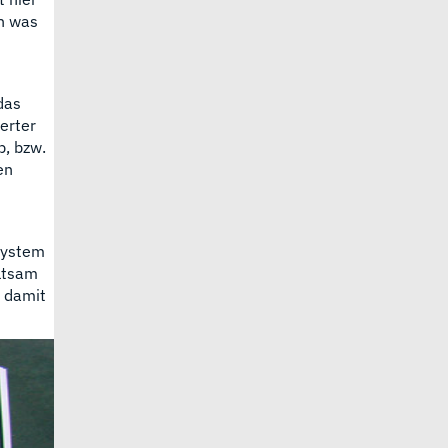
on was
das
erter
p, bzw.
en
System
eltsam
h damit