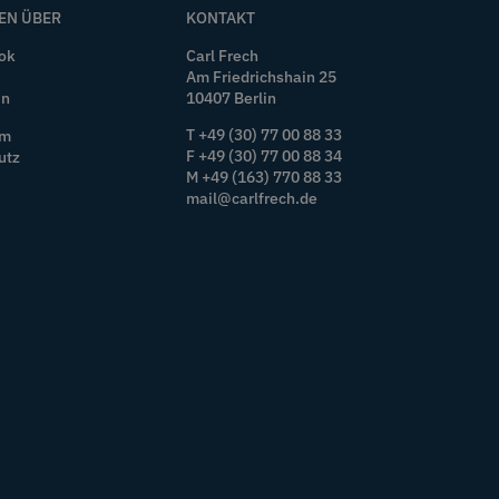
EN ÜBER
KONTAKT
ok
Carl Frech
Am Friedrichshain 25
In
10407 Berlin
T +49 (30) 77 00 88 33
um
F +49 (30) 77 00 88 34
utz
M +49 (163) 770 88 33
mail@carlfrech.de