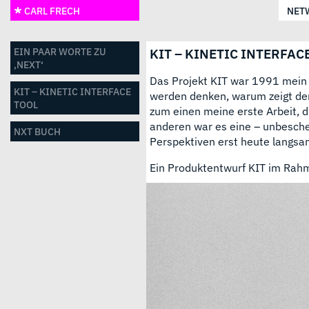
CARL FRECH
NET
EIN PAAR WORTE ZU
KIT – KINETIC INTERFAC
‚NEXT‘
Das Projekt KIT war 1991 mein A
KIT – KINETIC INTERFACE
werden denken, warum zeigt der 
TOOL
zum einen meine erste Arbeit, 
anderen war es eine – unbesche
NXT BUCH
Perspektiven erst heute langsa
Ein Produktentwurf KIT im Rah