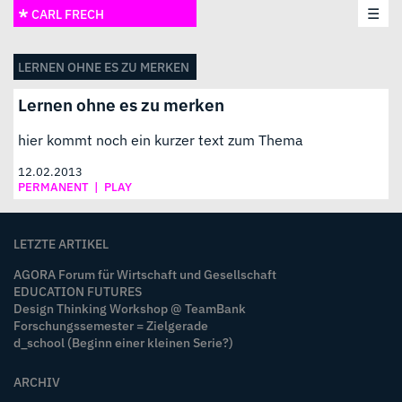
☰
CARL FRECH
LERNEN OHNE ES ZU MERKEN
Lernen ohne es zu merken
hier kommt noch ein kurzer text zum Thema
12.02.2013
PERMANENT
|
PLAY
LETZTE ARTIKEL
AGORA Forum für Wirtschaft und Gesellschaft
EDUCATION FUTURES
Design Thinking Workshop @ TeamBank
Forschungssemester = Zielgerade
d_school (Beginn einer kleinen Serie?)
ARCHIV