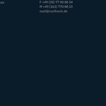
F +49 (30) 77 00 88 34
utz
M +49 (163) 770 88 33
mail@carlfrech.de