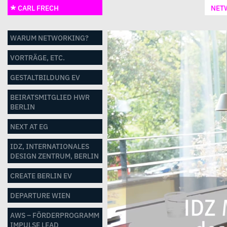
CARL FRECH
NET
WARUM NETWORKING?
VORTRÄGE, ETC.
GESTALTBILDUNG EV
BEIRATSMITGLIED HWR
BERLIN
NEXT AT EG
IDZ, INTERNATIONALES
DESIGN ZENTRUM, BERLIN
CREATE BERLIN EV
DEPARTURE WIEN
AWS – FÖRDERPROGRAMM
IMPULSE LEAD