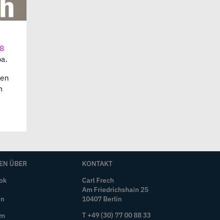
8
a.
gen
n
EN ÜBER
KONTAKT
ok
Carl Frech
Am Friedrichshain 25
In
10407 Berlin
T +49 (30) 77 00 88 33
um