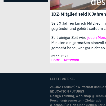
IDZ-Mitglied seid X Jahren
Seit X Jahren bin ich Mitglied i
gegründet und gehört seitdem z
Seit einiger Zeit wird
jeden Mona
Minuten einigermaßen sinnvoll 
gemacht habe, war gar nicht so
07.11.2023
HOME
|
NETWORK
LETZTE ARTIKEL
AGORA Forum für Wirtschaft und Ges
EDUCATION FUTURES
Design Thinking Workshop @ Team
Forschungssemester = Zielgerade
d_school (Beginn einer kleinen Serie