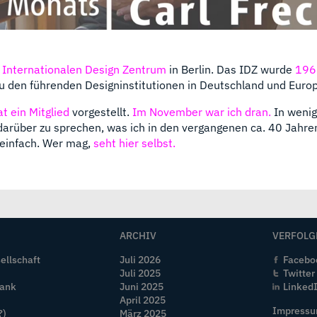
m
Internationalen Design Zentrum
in Berlin. Das IDZ wurde
196
u den führenden Designinstitutionen in Deutschland und Europ
t ein Mitglied
vorgestellt.
Im November war ich dran.
In weni
darüber zu sprechen, was ich in den vergangenen ca. 40 Jahre
 einfach. Wer mag,
seht hier selbst.
ARCHIV
VERFOLG
ellschaft
Juli 2026
Facebo
Juli 2025
Twitter
Bank
Juni 2025
Linked
April 2025
Impress
?)
März 2025