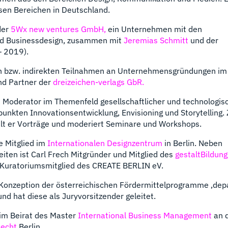
sen Bereichen in Deutschland.
der
5Wx new ventures GmbH,
ein Unternehmen mit den
nd Businessdesign, zusammen mit
Jeremias Schmitt
und der
– 2019).
en bzw. indirekten Teilnahmen an Unternehmensgründungen im 
nd Partner der
dreizeichen-verlags GbR.
d Moderator im Themenfeld gesellschaftlicher und technologis
unkten Innovationsentwicklung, Envisioning und Storytelling.
lt er Vorträge und moderiert Seminare und Workshops.
e Mitglied im
Internationalen Designzentrum
in Berlin. Neben
iten ist Carl Frech Mitgründer und Mitglied des
gestaltBildung
 Kuratoriumsmitglied des CREATE BERLIN eV.
 Konzeption der österreichischen Fördermittelprogramme ‚dep
nd hat diese als Juryvorsitzender geleitet.
 im Beirat des Master
International Business Management
an 
Recht
Berlin.