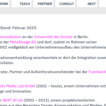
WORK
TEACH
PARTNER
CONSULT
NEXT
a, Stand: Februar 2025:
ommunikation
an der
Universität der Künste
in Berlin.
ei der
MetaDesign AG
und dort, zuletzt im Rahmen seiner
ng 2002 maßgeblich am Unternehmensaufbau des Unternehmen
ationsentwicklung verantwortete er dort die Integration sowi
vitäten.
rater, Partner und Aufsichtsratsvorsitzender bei der
Fuenfwer
uity Media Lab GmbH
(2002 – heute), einem Unternehmen mi
gn und Innovation.
er
NEXT AT eG
(2003 – 2015), einem projektorientierten
men aus den Bereichen Design, Kommunikation und Medien. 