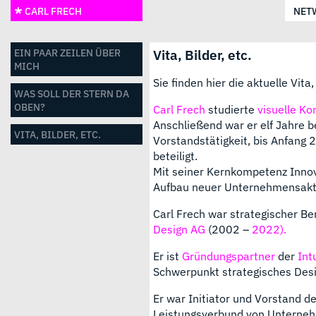
CARL FRECH
NET
EIN PAAR ZEILEN ÜBER
Vita, Bilder, etc.
MICH
Sie finden hier die aktuelle Vit
WAS SOLL DER STERN DA
OBEN?
Carl Frech
studierte
visuelle K
Anschließend war er elf Jahre b
VITA, BILDER, ETC.
Vorstandstätigkeit, bis Anfa
beteiligt.
Mit seiner Kernkompetenz Innov
Aufbau neuer Unternehmensakti
Carl Frech war strategischer Be
Design AG
(2002 –
2022).
Er ist
Gründungspartner
der
Int
Schwerpunkt strategisches Desi
Er war Initiator und Vorstand d
Leistungsverbund von Unterneh