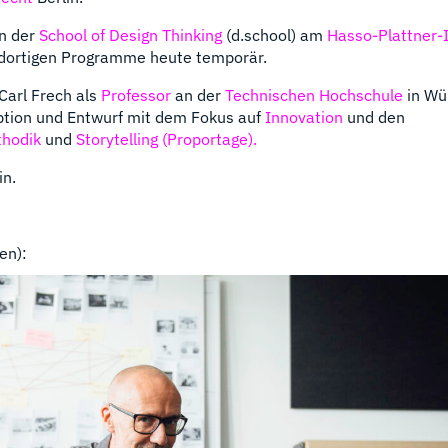
an der
School of Design Thinking
(d.school) am
Hasso-Plattner-I
 dortigen Programme heute temporär.
Carl Frech als
Professor
an der
Technischen Hochschule
in Wü
ption und Entwurf mit dem Fokus auf
Innovation
und den
hodik
und
Storytelling
(Proportage).
in.
en):