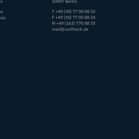
In
10407 Berlin
T +49 (30) 77 00 88 33
um
F +49 (30) 77 00 88 34
utz
M +49 (163) 770 88 33
mail@carlfrech.de