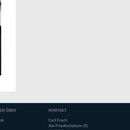
EN ÜBER
KONTAKT
ok
Carl Frech
Am Friedrichshain 25